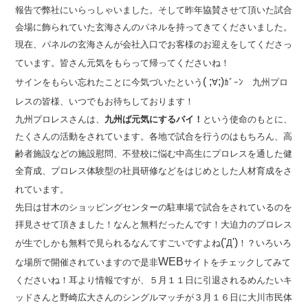
報告で弊社にいらっしゃいました。そして昨年協賛させて頂いた試合
会場に飾られていた玄海さんのパネルを持ってきてくださいました。
現在、パネルの玄海さんが会社入口でお客様のお迎えをしてくださっ
ています。皆さん元気をもらって帰ってくださいね！
( ;
;)
サインをもらい忘れたことに今気づいたという
∀
ｶﾞｰﾝ 九州プロ
レスの皆様、いつでもお待ちしております！
九州プロレスさんは、
九州ば元気にするバイ！
という使命のもとに、
たくさんの活動をされています。各地で試合を行うのはもちろん、高
齢者施設などの施設慰問、不登校に悩む中高生にプロレスを通した健
全育成、プロレス体験型の社員研修などをはじめとした人材育成をさ
れています。
先日は甘木のショッピングセンターの駐車場で試合をされているのを
拝見させて頂きました！なんと無料だったんです！大迫力のプロレス
('
')
が生でしかも無料で見られるなんてすごいですよね
Д
！？いろいろ
WEB
な場所で開催されていますので是非
サイトをチェックしてみて
くださいね！耳より情報ですが、５月１１日に引退されるめんたいキ
ッドさんと野崎広大さんのシングルマッチが３月１６日に大川市民体