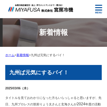
MENU
新着情報
ホーム
>
新着情報
>
九州ば元気にするバイ！
九州ば元気にするバイ！
2025/03/06（木）
タイトルを見ておわかりになった方もいらっしゃると思いますが、先
2024
日、九州プロレスの筑前りょう太さんと玄海さんが
年度の活動