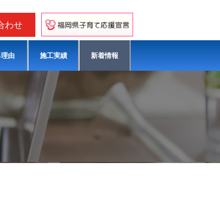
合わせ
る理由
施⼯実績
新着情報