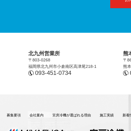
北九州営業所
熊
〒803-0268
〒86
福岡県北九州市⼩倉南区⾼津尾218-1
熊本
093-451-0734
募集要項
会社案内
宮房冷機が選ばれる理由
施⼯実績
新着