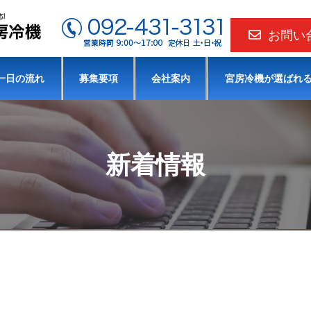
お問い
⼀⽇の流れ
募集要項
会社案内
宮房冷機が選ばれ
新着情報