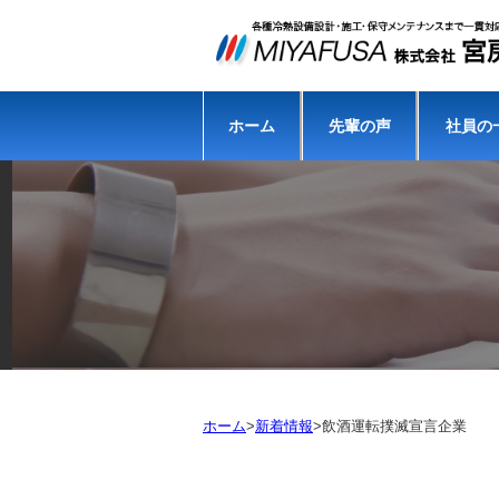
ホーム
先輩の声
社員の
ホーム
>
新着情報
>
飲酒運転撲滅宣言企業