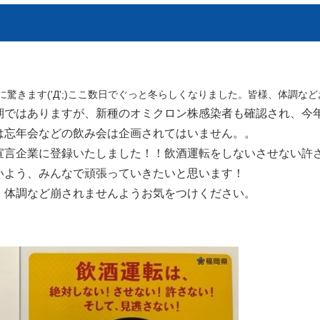
に驚きます('Д';)ここ数日でぐっと冬らしくなりました。皆様、体調な
期ではありますが、新種のオミクロン株感染者も確認され、今
は忘年会などの飲み会は企画されてはいません。。
宣言企業に登録いたしました！！飲酒運転をしないさせない許
いよう、みんなで頑張っていきたいと思います！
、体調など崩されませんようお気をつけください。