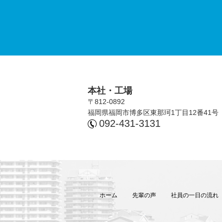
本社・⼯場
〒812-0892
福岡県福岡市博多区東那珂1丁⽬12番41号
092-431-3131
ホーム
先輩の声
社員の⼀⽇の流れ